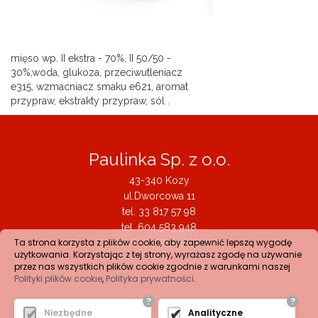
mięso wp. II ekstra - 70%, II 50/50 -
30%,woda, glukoza, przeciwutleniacz
e315, wzmacniacz smaku e621, aromat
przypraw, ekstrakty przypraw, sól .
Paulinka Sp. z o.o.
43-340 Kozy
ul.Dworcowa 11
tel.
33 817 57 98
tel.
604 583 948
Ta strona korzysta z plików cookie, aby zapewnić lepszą wygodę
email:
biuro@paulinka.pl
użytkowania. Korzystając z tej strony, wyrażasz zgodę na używanie
przez nas wszystkich plików cookie zgodnie z warunkami naszej
Polityki plików cookie
,
Polityka prywatności
.
?
?
Niezbędne
Analityczne