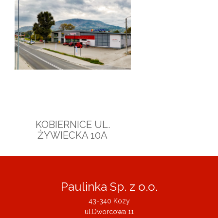
KOBIERNICE UL.
ŻYWIECKA 10A
Paulinka Sp. z o.o.
43-340 Kozy
ul.Dworcowa 11