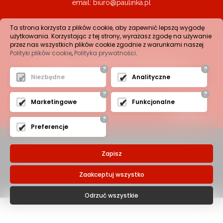
email:
biuro@paulinka.pl
Ta strona korzysta z plików cookie, aby zapewnić lepszą wygodę
użytkowania. Korzystając z tej strony, wyrażasz zgodę na używanie
przez nas wszystkich plików cookie zgodnie z warunkami naszej
Polityki plików cookie
,
Polityka prywatności
.
Życzymy udanych zakupów!
?
?
Niezbędne
Analityczne
?
?
Marketingowe
Funkcjonalne
?
Preferencje
2018 Paulinka.pl - Wszelkie Prawa Zastrzeżone
Zapisz
Zaakceptuj wszystko
Odrzuć wszystkie